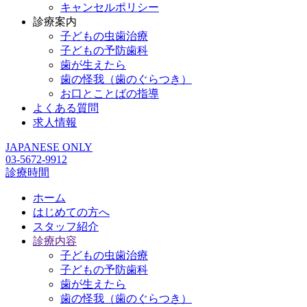
キャンセルポリシー
診療案内
子どもの虫歯治療
子どもの予防歯科
歯が生えたら
歯の怪我（歯のぐらつき）
お口とことばの指導
よくある質問
求人情報
JAPANESE ONLY
03-5672-9912
診療時間
ホーム
はじめての方へ
スタッフ紹介
診療内容
子どもの虫歯治療
子どもの予防歯科
歯が生えたら
歯の怪我（歯のぐらつき）