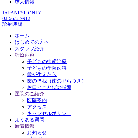
求人情報
JAPANESE ONLY
03-5672-9912
診療時間
ホーム
はじめての方へ
スタッフ紹介
診療内容
子どもの虫歯治療
子どもの予防歯科
歯が生えたら
歯の怪我（歯のぐらつき）
お口とことばの指導
医院のご紹介
医院案内
アクセス
キャンセルポリシー
よくある質問
新着情報
お知らせ