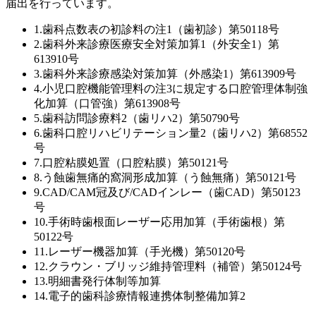
届出を行っています。
1.歯科点数表の初診料の注1（歯初診）第50118号
2.歯科外来診療医療安全対策加算1（外安全1）第
613910号
3.歯科外来診療感染対策加算（外感染1）第613909号
4.小児口腔機能管理料の注3に規定する口腔管理体制強
化加算（口管強）第613908号
5.歯科訪問診療料2（歯リハ2）第50790号
6.歯科口腔リハビリテーション量2（歯リハ2）第68552
号
7.口腔粘膜処置（口腔粘膜）第50121号
8.う蝕歯無痛的窩洞形成加算（う蝕無痛）第50121号
9.CAD/CAM冠及び/CADインレー（歯CAD）第50123
号
10.手術時歯根面レーザー応用加算（手術歯根）第
50122号
11.レーザー機器加算（手光機）第50120号
12.クラウン・ブリッジ維持管理料（補管）第50124号
13.明細書発行体制等加算
14.電子的歯科診療情報連携体制整備加算2